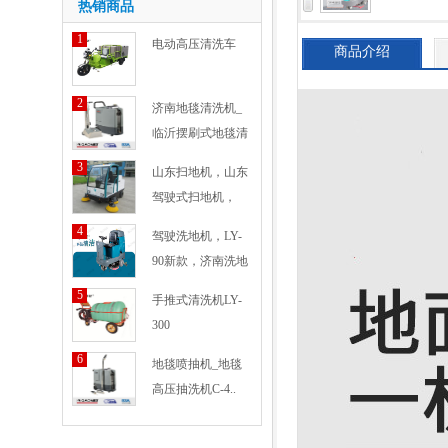
热销商品
1
电动高压清洗车
商品介绍
2
济南地毯清洗机_
临沂摆刷式地毯清
洗机
3
山东扫地机，山东
驾驶式扫地机，
KD-
4
驾驶洗地机，LY-
90新款，济南洗地
5
手推式清洗机LY-
300
6
地毯喷抽机_地毯
高压抽洗机C-4..