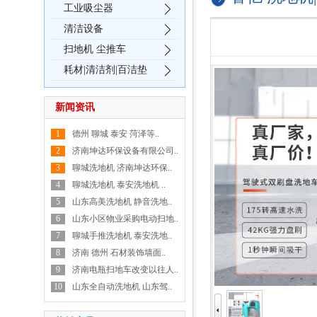
工业吸尘器
清洁设备
扫地机 尘推车
耗材|清洁剂|百洁垫
新闻资讯
1
德州 聊城 泰安 菏泽等..
2
济南坤达环保设备有限公司..
3
聊城洗地机 济南坤达环保..
4
聊城洗地机 泰安洗地机 ..
5
山东高美洗地机 静音洗地..
6
山东小区物业采购电动扫地..
7
聊城手推洗地机 泰安洗地..
8
济南 德州 石材装饰墙面..
9
济南电瓶扫地车改变以往人..
10
山东全自动洗地机 山东驾..