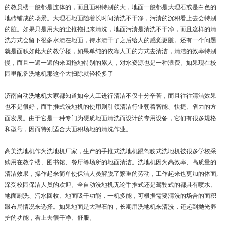
的教员楼一般都是连体的，而且面积特别的大，地面一般都是大理石或是白色的
地砖铺成的场景。大理石地面随着长时间清洗不干净，污渍的沉积看上去会特别
的脏。如果只是用大的尘推拖把来清洗，地面污渍是清洗不干净，而且这样的清
洗方式会留下很多水渍在地面，待水渍干了之后给人的感觉更脏。还有一个问题
就是面积如此大的教学楼，如果单纯的依靠人工的方式去清洁，清洁的效率特别
慢，而且一遍一遍的来回拖地特别的累人，对水资源也是一种浪费。如果现在校
园里配备洗地机那这个大扫除就轻松多了
济南
自动洗地机
大家都知道如今人工进行清洁不仅十分辛苦，而且往往清洁效果
也不是很好，而手推式洗地机的使用则引领清洁行业朝着智能、快捷、省力的方
面发展。由于它是一种专门为硬质地面清洗而设计的专用设备，它们有很多规格
和型号，因而特别适合大面积场地的清洗作业。
高美洗地机作为洗地机厂家，生产的手推式洗地机跟驾驶式洗地机被很多学校采
购用在教学楼、图书馆、餐厅等场所的地面清洁。洗地机因为高效率、高质量的
清洁效果，操作起来简单使保洁人员解脱了繁重的劳动，工作起来也更加的体面;
深受校园保洁人员的欢迎。全自动洗地机无论手推式还是驾驶式的都具有喷水、
地面刷洗、污水回收、地面吸干功能，一机多能，可根据需要清洗的场合的面积
跟布局情况来选择。如果地面是大理石的，长期用洗地机来清洗，还起到抛光养
护的功能，看上去很干净、舒服。