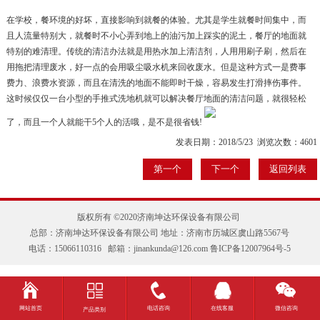
在学校，餐环境的好坏，直接影响到就餐的体验。尤其是学生就餐时间集中，而
且人流量特别大，就餐时不小心弄到地上的油污加上踩实的泥土，餐厅的地面就
特别的难清理。传统的清洁办法就是用热水加上清洁剂，人用用刷子刷，然后在
用拖把清理废水，好一点的会用吸尘吸水机来回收废水。但是这种方式一是费事
费力、浪费水资源，而且在清洗的地面不能即时干燥，容易发生打滑摔伤事件。
这时候仅仅一台小型的手推式洗地机就可以解决餐厅地面的清洁问题，就很轻松
了，而且一个人就能干5个人的活哦，是不是很省钱!
发表日期：2018/5/23 浏览次数：4601
第一个
下一个
返回列表
版权所有 ©2020济南坤达环保设备有限公司
总部：济南坤达环保设备有限公司 地址：济南市历城区虞山路5567号
电话：15066110316 邮箱：jinankunda@126.com
鲁ICP备12007964号-5
网站首页
电话咨询
在线客服
微信咨询
产品类别