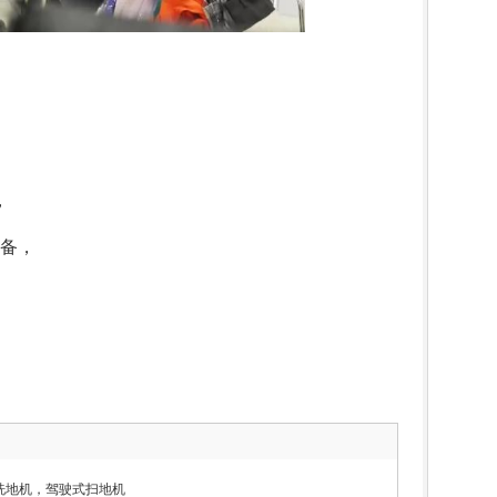
，
备，
洗地机，驾驶式扫地机