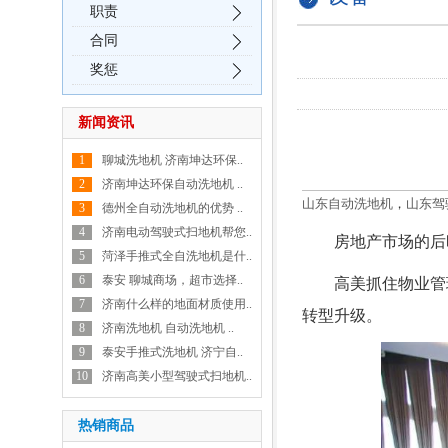
职责
合同
奖惩
新闻资讯
1
聊城洗地机 济南坤达环保..
2
济南坤达环保自动洗地机 ..
山东自动洗地机
，
山东驾
3
德州全自动洗地机的优势 ..
4
济南电动驾驶式扫地机帮您..
房地产市场的后
5
菏泽手推式全自洗地机是什..
6
泰安 聊城商场，超市选择..
高美抓住物业管
7
济南什么样的地面材质使用..
转型升级。
8
济南洗地机 自动洗地机 ..
9
泰安手推式洗地机 济宁自..
10
济南高美小型驾驶式扫地机..
热销商品