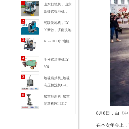
1
山东扫地机，山东
驾驶式扫地机，
KD-
2
驾驶洗地机，LY-
90新款，济南洗地
3
KL-2100D扫地机
4
手推式清洗机LY-
300
5
地毯喷抽机_地毯
高压抽洗机C-4..
6
加重翻新机_加重
翻新机FC-2517
8月8日，由《
在本次年会上，