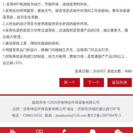
1. 采用48V电池组为动力，节能环保，连续使用时间长。
2.采用全封闭驾驶室，避免天气、噪音等恶劣条件对清扫工作的影响。整车加装避
震系统，提升安全系数。
3.人性化的设计理念为使用者提供安全舒适的操作环境。
4.采用先进的双层大功率过滤系统，过滤面积是普通产品的2倍，储尘量更大，吸
尘能力更强。
5.驱动系统上置，增加垃圾箱的容积。
6.驾驶室双边门的设计，两侧门均能独立开关，后视库门可左右打开。
7.控制系统采用进口控制器，动力大耐用，爬坡力强，是普通国产产品2倍以上，
达正标≥35%。
发表日期：2018/9/5 浏览次数：4086
第一个
下一个
返回列表
版权所有 ©2020济南坤达环保设备有限公司
总部：济南坤达环保设备有限公司 地址：济南市历城区虞山路5567号
电话：15066110316 邮箱：jinankunda@126.com
鲁ICP备12007964号-5