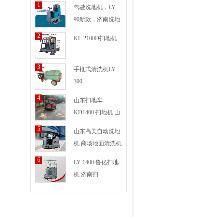
1
驾驶洗地机，LY-
90新款，济南洗地
2
KL-2100D扫地机
3
手推式清洗机LY-
300
4
山东扫地车
KD1400 扫地机 山
东
5
山东高美自动洗地
机 商场地面清洗机
6
LY-1400 鲁亿扫地
机 济南扫