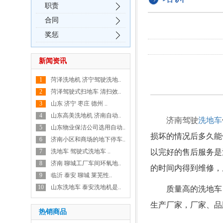
职责
合同
奖惩
新闻资讯
1
菏泽洗地机 济宁驾驶洗地..
2
菏泽驾驶式扫地车 清扫效..
3
山东 济宁 枣庄 德州 ..
4
山东高美洗地机 济南自动..
济南驾驶
洗地车
5
山东物业保洁公司选用自动..
损坏的情况后多久能
6
济南小区和商场的地下停车..
7
洗地车 驾驶式洗地车 ..
以完好的售后服务是
8
济南 聊城工厂车间环氧地..
的时间内得到维修，
9
临沂 泰安 聊城 莱芜性..
10
山东洗地车 泰安洗地机是..
质量高的洗地车
生产厂家，厂家、品
热销商品