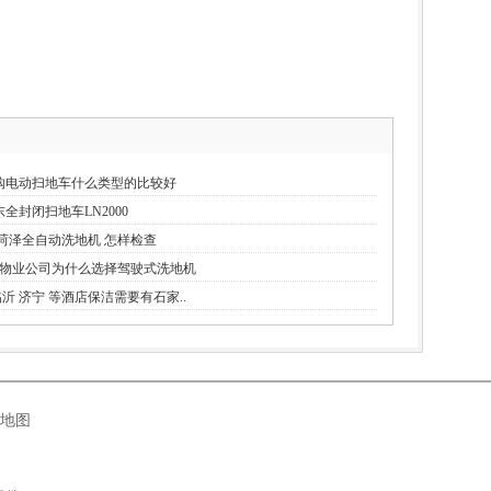
购电动扫地车什么类型的比较好
全封闭扫地车LN2000
菏泽全自动洗地机 怎样检查
等物业公司为什么选择驾驶式洗地机
临沂 济宁 等酒店保洁需要有石家..
地图