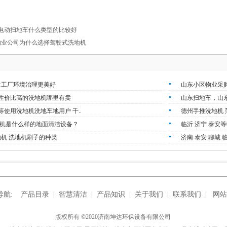
电动扫地车什么类型的比较好
等物业公司为什么选择驾驶式洗地机
让工厂环境治理更美好
山东小区物业采
芜性价比高的洗地机哪里有卖
山东扫地车，山东
泽等使用洗地机洗地车地用户 千..
德州手推洗地机 
机是什么样的地面清洁设备？
临沂 济宁 泰安
地机 洗地机刷子的种类
济南 泰安 聊城 
导航:
产品目录
|
智慧清洁
|
产品知识
|
关于我们
|
联系我们
|
网站
版权所有 ©2020济南坤达环保设备有限公司